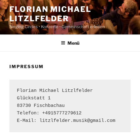
Zum
FLORIAN MICHAEL
Inhalt
LITZLFELDER
springen
Singing Circles • Konzerte • Gemeinschaft erleben
Menü
IMPRESSUM
Florian Michael Litzlfelder
Glückstatt 1
83730 Fischbachau
Telefon: +4915777279612
E-Mail: litzlfelder.musik@gmail.com