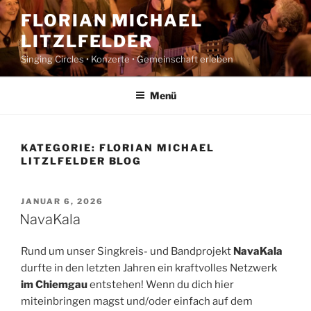
Zum
FLORIAN MICHAEL
Inhalt
LITZLFELDER
springen
Singing Circles • Konzerte • Gemeinschaft erleben
Menü
KATEGORIE:
FLORIAN MICHAEL
LITZLFELDER BLOG
VERÖFFENTLICHT
JANUAR 6, 2026
AM
NavaKala
Rund um unser Singkreis- und Bandprojekt
NavaKala
durfte in den letzten Jahren ein kraftvolles Netzwerk
im Chiemgau
entstehen! Wenn du dich hier
miteinbringen magst und/oder einfach auf dem